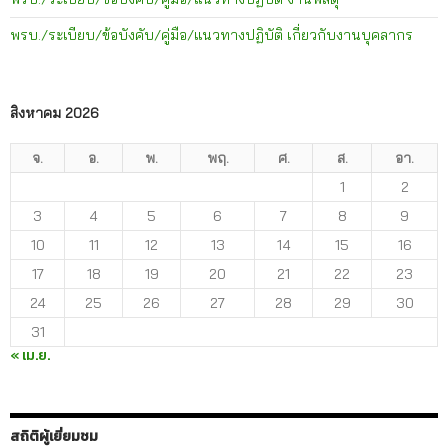
พรบ./ระเบียบ/ข้อบังคับ/คู่มือ/แนวทางปฏิบัติ เกี่ยวกับงานบุคลากร
สิงหาคม 2026
จ.
อ.
พ.
พฤ.
ศ.
ส.
อา.
1
2
3
4
5
6
7
8
9
10
11
12
13
14
15
16
17
18
19
20
21
22
23
24
25
26
27
28
29
30
31
« เม.ย.
สถิติผู้เยี่ยมชม