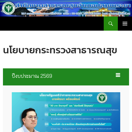
ค้นหา
สำนักงานสาธารณสุขอำเภอปลายพระยา
ข้าม
เมนูหลัก
ไป
ยัง
นโยบายกระทรวงสาธารณสุข
เนื้อหา
ปีงบประมาณ 2569