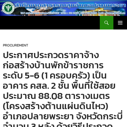
ค้นหา
สำนักงานสาธารณสุขอำเภอปลายพระยา
ข้าม
เมนูหลัก
ไป
ยัง
เนื้อหา
PROCUREMENT
ประกาศประกวดราคาจ้าง
ก่อสร้างบ้านพักข้าราชการ
ระดับ 5-6 (1 ครอบครัว) เป็น
อาคาร คสล. 2 ชั้น พื้นที่ใช้สอย
ประมาณ 88.08 ตารางเมตร
(โครงสร้างต้านแผ่นดินไหว)
อำเภอปลายพระยา จังหวัดกระบี่
จำนวน 3 หลัง ด้วยวิธีประกวด