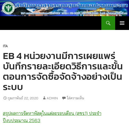
ค้นหา
สำนักงานสาธารณสุขอำเภอปลายพระยา
ข้าม
เมนูหลัก
ไป
ยัง
เนื้อหา
ITA
EB 4 หน่วยงานมีการเผยแพร่
บันทึกรายละเอียดวิธีการและขั้น
ตอนการจัดซื้อจัดจ้างอย่างเป็น
ระบบ
กุมภาพันธ์ 22, 2020
ADMIN
ใส่ความเห็น
สรุปผลการจัดหาพัสดุในแต่ละรอบเดือน (สขร.1) ประจำ
ปีงบประมาณ 2563