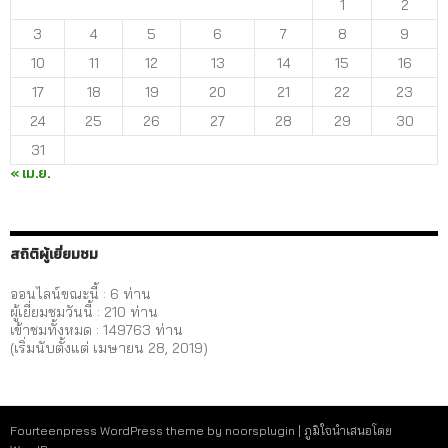
1
2
3
4
5
6
7
8
9
10
11
12
13
14
15
16
17
18
19
20
21
22
23
24
25
26
27
28
29
30
31
« เม.ย.
สถิติผู้เยี่ยมชม
ออนไลน์ขณะนี้ : 6 ท่าน
ผู้เยี่ยมชมวันนี้ :
210
ท่าน
เข้าชมทั้งหมด :
149763
ท่าน
(เริ่มนับตั้งแต่ เมษายน 28, 2019)
Fourteenpress WordPress theme by
noorsplugin
|
ภูมิใจนำเสนอโดย