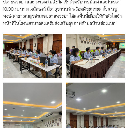
ปลายพระยา และ รพ.สต.ในสังกัด เข้าร่วมรับการนิเทศ และในเวลา
10.30 น. นางนงลักษณ์ ลีลาสุธานนท์ พร้อมด้วยนายสาโรช หนู
พงษ์ สาธารณสุขอำเภอปลายพระยา ได้ลงพื้นที่เยี่ยมให้กำลังใจเจ้า
หน้าที่ในโรงพยาบาลส่งเสริมส่งเสริมสุขภาพตำบลบ้านช่องแบก