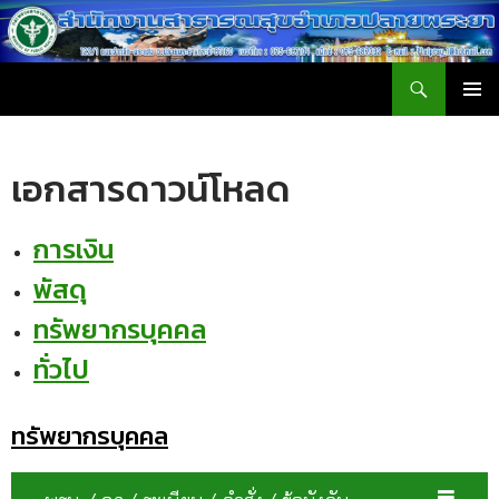
ค้นหา
สำนักงานสาธารณสุขอำเภอปลายพระยา
ข้าม
เมนูหลัก
ไป
ยัง
เอกสารดาวน์โหลด
เนื้อหา
การเงิน
พัสดุ
ทรัพยากรบุคคล
ทั่วไป
ทรัพยากรบุคคล