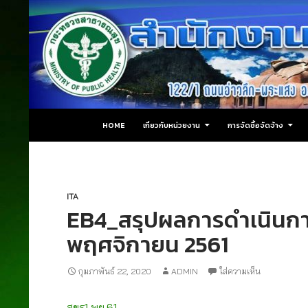
ข้ามไปยังเนื้อหา
ค้นหา
สำนักงานสาธารณสุขอำเภอปลายพระยา
HOME
เกี่ยวกับหน่วยงาน
การจัดซื้อจัดจ้าง
ITA
EB4_สรุปผลการดำเนินการจ
พฤศจิกายน 2561
กุมภาพันธ์ 22, 2020
ADMIN
ใส่ความเห็น
สขร1 พย.61