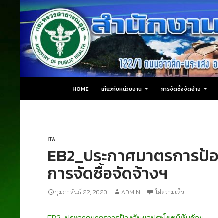
ข้ามไปยังเนื้อหา
ค้นหา
สำนักงานสาธารณสุขอำเภอปลายพระยา
HOME
เกี่ยวกับหน่วยงาน
การจัดซื้อจัดจ้าง
ITA
EB2_ประกาศมาตรการป้อง
การจัดซื้อจัดจ้างฯ
กุมภาพันธ์ 22, 2020
ADMIN
ใส่ความเห็น
EB2_ประกาศมาตรการป้องกันผลประโยชน์ทับซ้อน