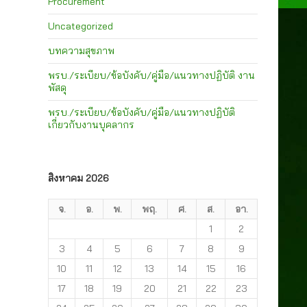
Procurement
Uncategorized
บทความสุขภาพ
พรบ./ระเบียบ/ข้อบังคับ/คู่มือ/แนวทางปฏิบัติ งาน
พัสดุ
พรบ./ระเบียบ/ข้อบังคับ/คู่มือ/แนวทางปฏิบัติ
เกี่ยวกับงานบุคลากร
สิงหาคม 2026
จ.
อ.
พ.
พฤ.
ศ.
ส.
อา.
1
2
3
4
5
6
7
8
9
10
11
12
13
14
15
16
17
18
19
20
21
22
23