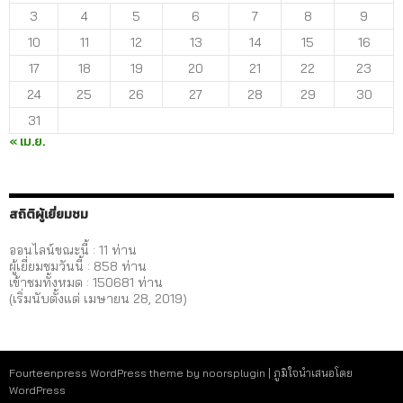
3
4
5
6
7
8
9
10
11
12
13
14
15
16
17
18
19
20
21
22
23
24
25
26
27
28
29
30
31
« เม.ย.
สถิติผู้เยี่ยมชม
ออนไลน์ขณะนี้ : 11 ท่าน
ผู้เยี่ยมชมวันนี้ :
858
ท่าน
เข้าชมทั้งหมด :
150681
ท่าน
(เริ่มนับตั้งแต่ เมษายน 28, 2019)
Fourteenpress WordPress theme by
noorsplugin
|
ภูมิใจนำเสนอโดย
WordPress