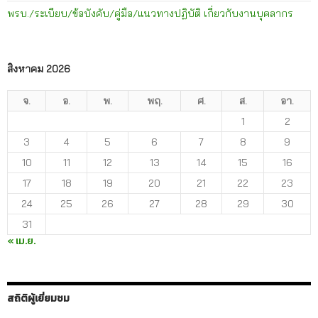
พรบ./ระเบียบ/ข้อบังคับ/คู่มือ/แนวทางปฏิบัติ เกี่ยวกับงานบุคลากร
สิงหาคม 2026
จ.
อ.
พ.
พฤ.
ศ.
ส.
อา.
1
2
3
4
5
6
7
8
9
10
11
12
13
14
15
16
17
18
19
20
21
22
23
24
25
26
27
28
29
30
31
« เม.ย.
สถิติผู้เยี่ยมชม