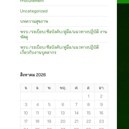
Procurement
Uncategorized
บทความสุขภาพ
พรบ./ระเบียบ/ข้อบังคับ/คู่มือ/แนวทางปฏิบัติ งาน
พัสดุ
พรบ./ระเบียบ/ข้อบังคับ/คู่มือ/แนวทางปฏิบัติ
เกี่ยวกับงานบุคลากร
สิงหาคม 2026
จ.
อ.
พ.
พฤ.
ศ.
ส.
อา.
1
2
3
4
5
6
7
8
9
10
11
12
13
14
15
16
17
18
19
20
21
22
23