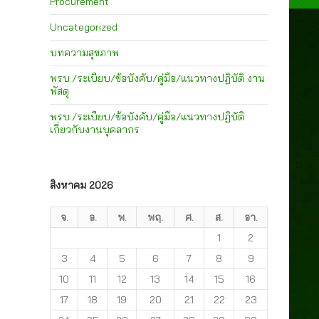
Procurement
Uncategorized
บทความสุขภาพ
พรบ./ระเบียบ/ข้อบังคับ/คู่มือ/แนวทางปฏิบัติ งาน
พัสดุ
พรบ./ระเบียบ/ข้อบังคับ/คู่มือ/แนวทางปฏิบัติ
เกี่ยวกับงานบุคลากร
สิงหาคม 2026
จ.
อ.
พ.
พฤ.
ศ.
ส.
อา.
1
2
3
4
5
6
7
8
9
10
11
12
13
14
15
16
17
18
19
20
21
22
23