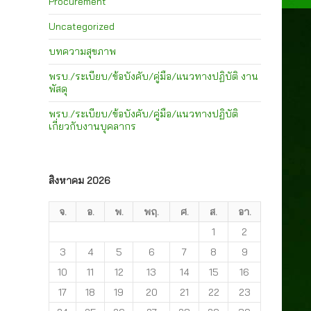
Procurement
Uncategorized
บทความสุขภาพ
พรบ./ระเบียบ/ข้อบังคับ/คู่มือ/แนวทางปฏิบัติ งาน
พัสดุ
พรบ./ระเบียบ/ข้อบังคับ/คู่มือ/แนวทางปฏิบัติ
เกี่ยวกับงานบุคลากร
สิงหาคม 2026
จ.
อ.
พ.
พฤ.
ศ.
ส.
อา.
1
2
3
4
5
6
7
8
9
10
11
12
13
14
15
16
17
18
19
20
21
22
23