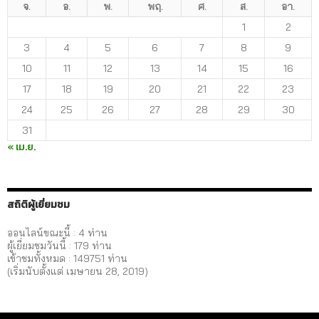
จ.
อ.
พ.
พฤ.
ศ.
ส.
อา.
1
2
3
4
5
6
7
8
9
10
11
12
13
14
15
16
17
18
19
20
21
22
23
24
25
26
27
28
29
30
31
« เม.ย.
สถิติผู้เยี่ยมชม
ออนไลน์ขณะนี้ : 4 ท่าน
ผู้เยี่ยมชมวันนี้ :
179
ท่าน
เข้าชมทั้งหมด :
149751
ท่าน
(เริ่มนับตั้งแต่ เมษายน 28, 2019)