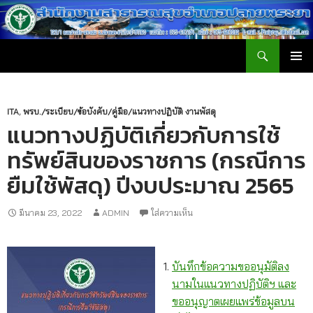
ค้นหา
สำนักงานสาธารณสุขอำเภอปลายพระยา
ข้าม
เมนูหลัก
ไป
ยัง
เนื้อหา
ITA
,
พรบ./ระเบียบ/ข้อบังคับ/คู่มือ/แนวทางปฏิบัติ งานพัสดุ
แนวทางปฏิบัติเกี่ยวกับการใช้
ทรัพย์สินของราชการ (กรณีการ
ยืมใช้พัสดุ) ปีงบประมาณ 2565
มีนาคม 23, 2022
ADMIN
ใส่ความเห็น
บันทึกข้อความขออนุมัติลง
นามในแนวทางปฏิบัติฯ และ
ขออนุญาตเผยแพร่ข้อมูลบน