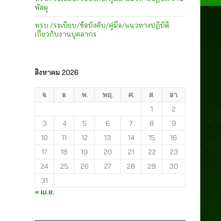
พัสดุ
พรบ./ระเบียบ/ข้อบังคับ/คู่มือ/แนวทางปฏิบัติ
เกี่ยวกับงานบุคลากร
สิงหาคม 2026
จ.
อ.
พ.
พฤ.
ศ.
ส.
อา.
1
2
3
4
5
6
7
8
9
10
11
12
13
14
15
16
17
18
19
20
21
22
23
24
25
26
27
28
29
30
31
« เม.ย.