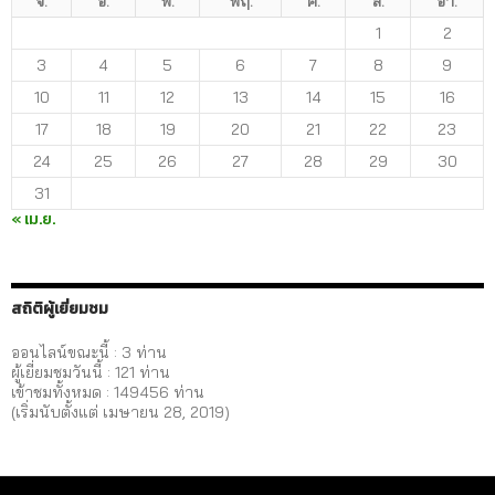
จ.
อ.
พ.
พฤ.
ศ.
ส.
อา.
1
2
3
4
5
6
7
8
9
10
11
12
13
14
15
16
17
18
19
20
21
22
23
24
25
26
27
28
29
30
31
« เม.ย.
สถิติผู้เยี่ยมชม
ออนไลน์ขณะนี้ : 3 ท่าน
ผู้เยี่ยมชมวันนี้ :
121
ท่าน
เข้าชมทั้งหมด :
149456
ท่าน
(เริ่มนับตั้งแต่ เมษายน 28, 2019)