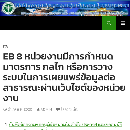
ค้นหา
สำนักงานสาธารณสุขอำเภอปลายพระยา
ข้าม
เมนูหลัก
ไป
ยัง
เนื้อหา
ITA
EB 8 หน่วยงานมีการกำหนด
มาตรการ กลไก หรือการวาง
ระบบในการเผยแพร่ข้อมูลต่อ
สาธารณะผ่านเว็บไซต์ของหน่วย
งาน
มีนาคม 9, 2020
ADMIN
ใส่ความเห็น
บันทึกข้อความขออนุมัติลงนามในคำสั่ง ประกาศ และขออนุมัติ