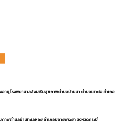
้สูงอายุ โรงพยาบาลส่งเสริมสุขภาพตำบลบ้านนา ตำบลเขาต่อ อำเภอ
สุขภาพตำบลบ้านทะเลหอย อำเภอปลายพระยา จังหวัดกระบี่