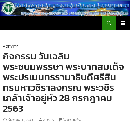
ค้นหา
สำนักงานสาธารณสุขอำเภอปลายพระยา
ข้าม
เมนูหลัก
ไป
ยัง
เนื้อหา
ACTIVITY
กิจกรรม วันเฉลิม
พระชนมพรรษา พระบาทสมเด็จ
พระปรเมนทรรามาธิบดีศรีสิน
ทรมหาวชิราลงกรณ พระวชิร
เกล้าเจ้าอยู่หัว 28 กรกฎาคม
2563
ธันวาคม 18, 2020
ADMIN
ใส่ความเห็น