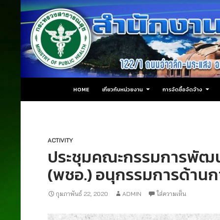
ข้ามไปยังเนื้อหา
ค้นหา
สำนักงานสาธารณสุขอำเภอปลายพระยา
HOME
เกี่ยวกับหน่วยงาน
การจัดซื้อจัดจ้าง
ACTIVITY
ประชุมคณะกรรมการพัฒน
(พชอ.) อนุกรรมการด้านก
กุมภาพันธ์ 22, 2020
ADMIN
ใส่ความเห็น