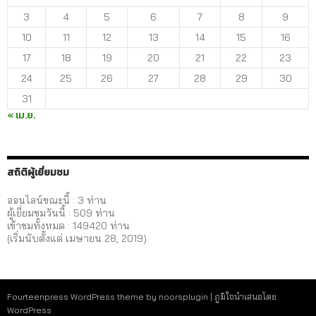
3
4
5
6
7
8
9
10
11
12
13
14
15
16
17
18
19
20
21
22
23
24
25
26
27
28
29
30
31
« เม.ย.
สถิติผู้เยี่ยมชม
ออนไลน์ขณะนี้ : 3 ท่าน
ผู้เยี่ยมชมวันนี้ :
509
ท่าน
เข้าชมทั้งหมด :
149420
ท่าน
(เริ่มนับตั้งแต่ เมษายน 28, 2019)
Fourteenpress WordPress theme by
noorsplugin
|
ภูมิใจนำเสนอโดย
WordPress