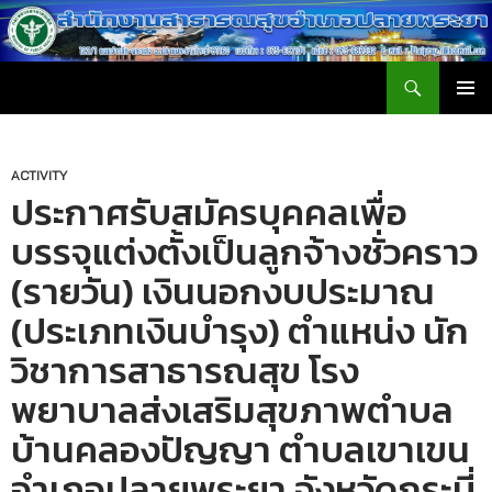
ค้นหา
สำนักงานสาธารณสุขอำเภอปลายพระยา
ข้าม
เมนูหลัก
ไป
ยัง
เนื้อหา
ACTIVITY
ประกาศรับสมัครบุคคลเพื่อ
บรรจุแต่งตั้งเป็นลูกจ้างชั่วคราว
(รายวัน) เงินนอกงบประมาณ
(ประเภทเงินบำรุง) ตำแหน่ง นัก
วิชาการสาธารณสุข โรง
พยาบาลส่งเสริมสุขภาพตำบล
บ้านคลองปัญญา ตำบลเขาเขน
อำเภอปลายพระยา จังหวัดกระบี่