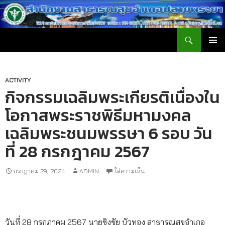
ค้นหา
สำนักงานสาธารณสุขอำเภอปลายพระยา
ข้าม
เมนูหลัก
ไป
ยัง
เนื้อหา
ACTIVITY
กิจกรรมเฉลิมพระเกียรติเนื่องใน
โอกาสพระราชพิธีมหามงคล
เฉลิมพระชนมพรรษา 6 รอบ วัน
ที่ 28 กรกฎาคม 2567
กรกฎาคม 29, 2024
ADMIN
ใส่ความเห็น
วันที่ 28 กรกฎาคม 2567 นายชิงชัย บัวทอง สาธารณสุขอำเภอ