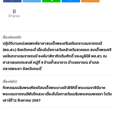
0
Shares
เมนู
เรื่องก่อนหน้า
นำทาง
ปฏิบัติงานหน่วยแพทย์อาสาสมเด็จพระศรีนครินทราบรมราชชนนี
(พอ.สว.) จังหวัดกระบี่ เนื่องในโอกาสวันคล้ายวันสวรรคต สมเด็จพระศรี
เรื่อง
นครินทราบรมราชชนนี องค์นายิกากิตติมศักดิ์ ของมูลินิธิ พอ.สว. ณ
ศาลาเอนกประสงค์ หมู่ที่ 4 บ้านถ้ำธนาคาร ตำบลเขาเขน อำเภอ
ปลายพระยา จังหวัดกระบี่
เรื่องต่อไป
กิจกรรมเฉลิมพระเกียรติสมเด็จพระนางเจ้าสิริกิติ์ พระบรมราชินีนาถ
พระบรมราชชนนีพันปีหลวง เนื่องในโอกาสวันเฉลิมพระชนมพรรษา ในวัน
เสาร์ที่ 12 สิงหาคม 2567