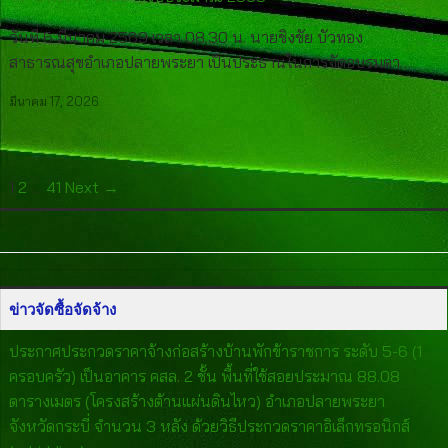
วันที่ 6 มีนาคม 2569 เวลา 08.30 น. นายชิงชัย บัวทอง
สาธารณสุขอำเภอปลายพระยา เป็นประธานในการจัดอบรมตา…
มีนาคม 17, 2026
1
2
…
41
Next →
ข่าวจัดซื้อจัดจ้าง
ประกาศประกวดราคาจ้างก่อสร้างบ้านพักข้าราชการ ระดับ 5-6 (1
ครอบครัว) เป็นอาคาร คสล. 2 ชั้น พื้นที่ใช้สอยประมาณ 88.08
ตารางเมตร (โครงสร้างต้านแผ่นดินไหว) อำเภอปลายพระยา
จังหวัดกระบี่ จำนวน 3 หลัง ด้วยวิธีประกวดราคาอิเล็กทรอนิกส์